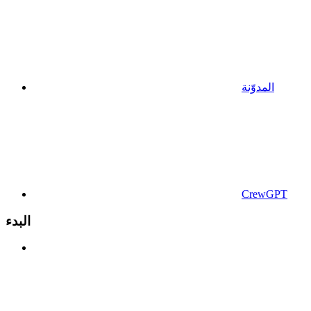
المدوّنة
CrewGPT
البدء