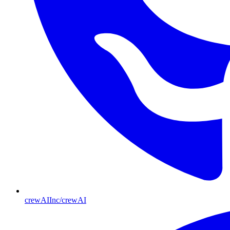
crewAIInc/crewAI