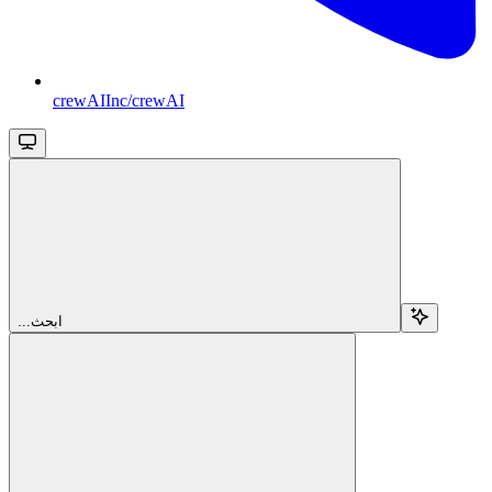
crewAIInc/crewAI
...ابحث