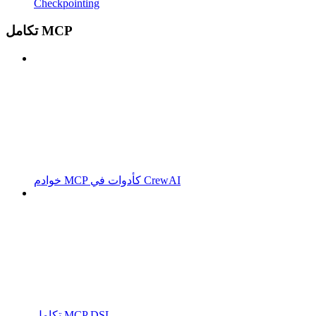
Checkpointing
تكامل MCP
خوادم MCP كأدوات في CrewAI
تكامل MCP DSL