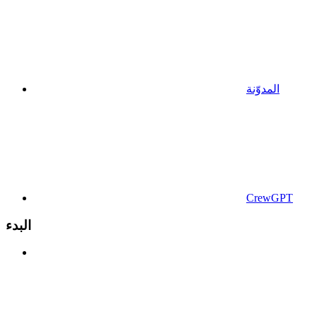
المدوّنة
CrewGPT
البدء