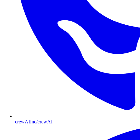
crewAIInc/crewAI