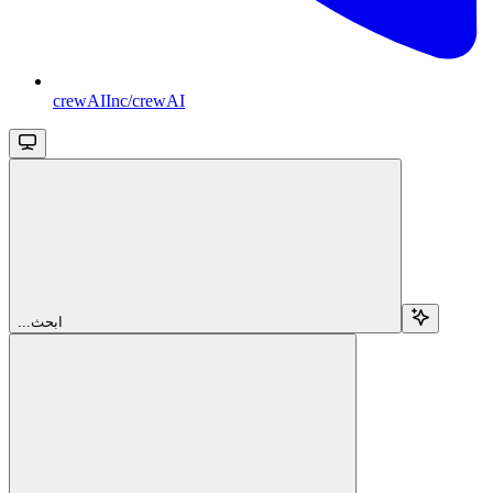
crewAIInc/crewAI
...ابحث