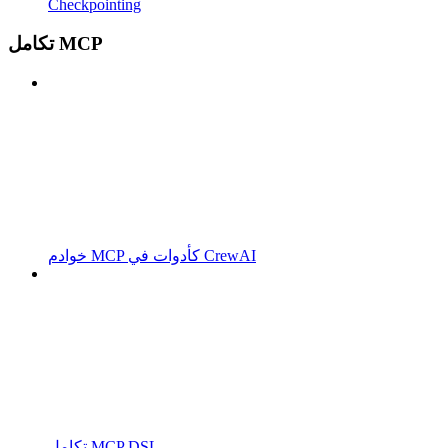
Checkpointing
تكامل MCP
خوادم MCP كأدوات في CrewAI
تكامل MCP DSL