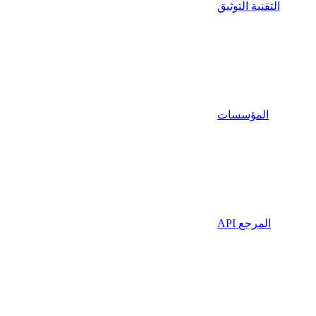
التقنية التوثيق
المؤسسات
API المرجع