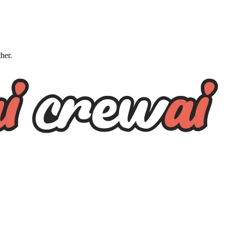
ther.