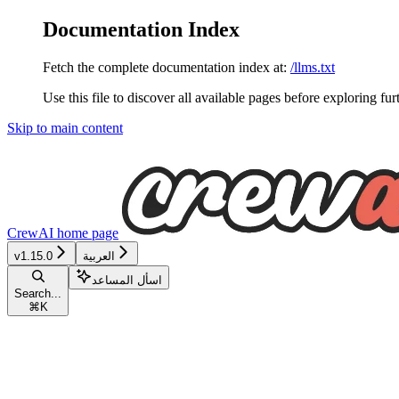
Documentation Index
Fetch the complete documentation index at:
/llms.txt
Use this file to discover all available pages before exploring fur
Skip to main content
CrewAI
home page
العربية
v1.15.0
اسأل المساعد
Search...
⌘
K