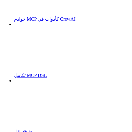
خوادم MCP كأدوات في CrewAI
تكامل MCP DSL
نقل Stdio