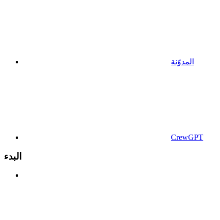
المدوّنة
CrewGPT
البدء