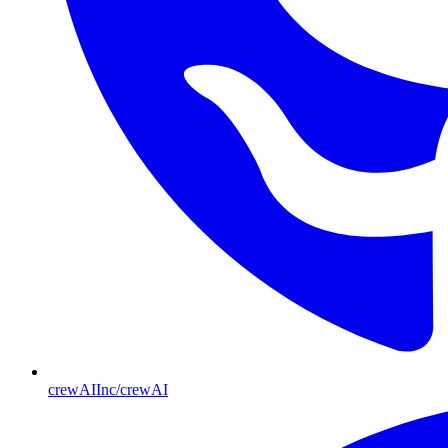
crewAIInc/crewAI