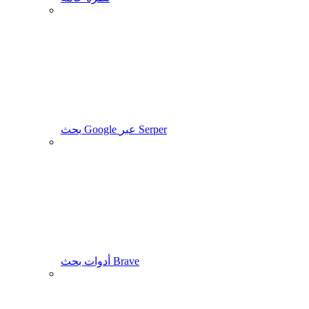
بحث Google عبر Serper
أدوات بحث Brave