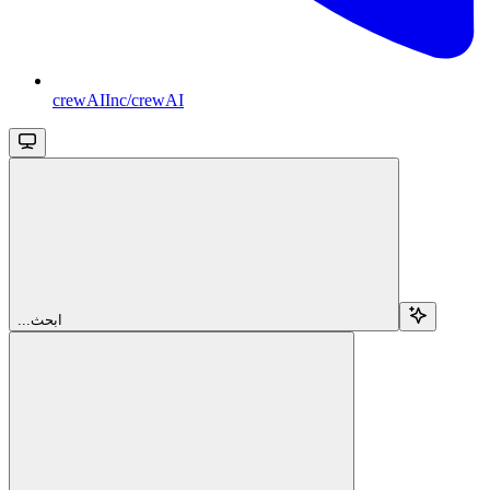
crewAIInc/crewAI
...ابحث