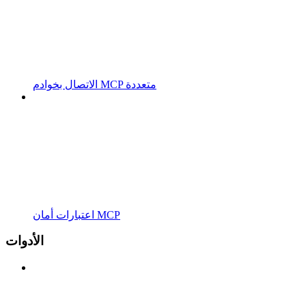
الاتصال بخوادم MCP متعددة
اعتبارات أمان MCP
الأدوات