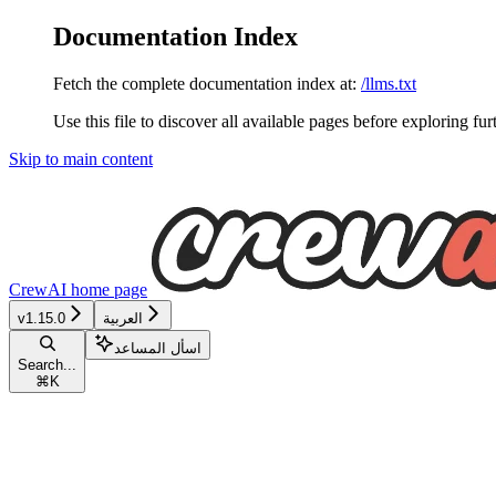
Documentation Index
Fetch the complete documentation index at:
/llms.txt
Use this file to discover all available pages before exploring fur
Skip to main content
CrewAI
home page
العربية
v1.15.0
اسأل المساعد
Search...
⌘
K