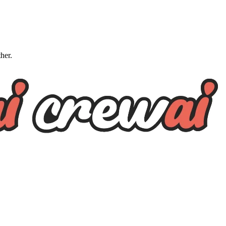
ther.