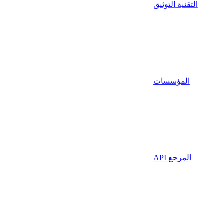
التقنية التوثيق
المؤسسات
API المرجع