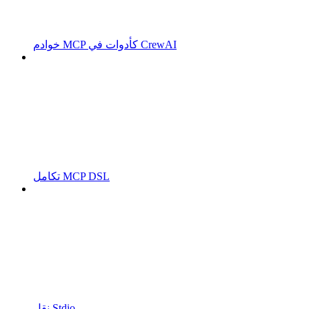
خوادم MCP كأدوات في CrewAI
تكامل MCP DSL
نقل Stdio