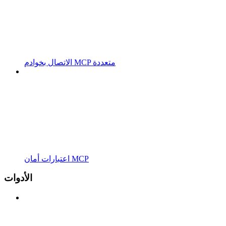
الاتصال بخوادم MCP متعددة
اعتبارات أمان MCP
الأدوات