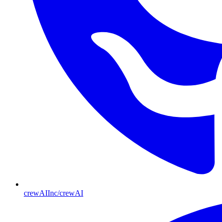
crewAIInc/crewAI