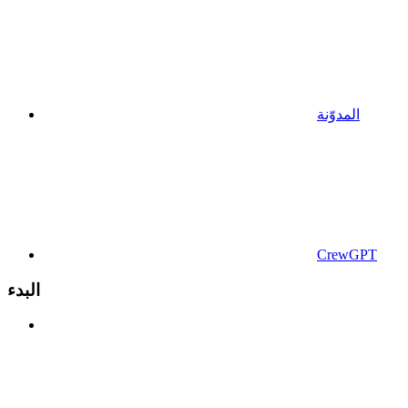
المدوّنة
CrewGPT
البدء