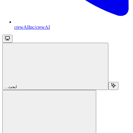
crewAIInc/crewAI
...ابحث