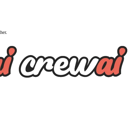
ther.