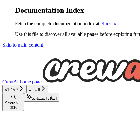
Documentation Index
Fetch the complete documentation index at:
/llms.txt
Use this file to discover all available pages before exploring fur
Skip to main content
CrewAI
home page
v1.15.2
العربية
اسأل المساعد
Search...
⌘
K