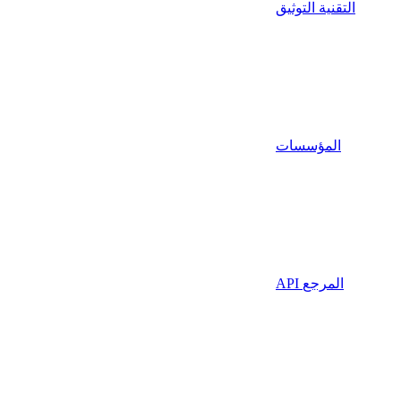
التقنية التوثيق
المؤسسات
API المرجع