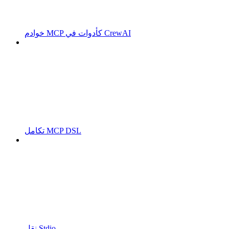
خوادم MCP كأدوات في CrewAI
تكامل MCP DSL
نقل Stdio