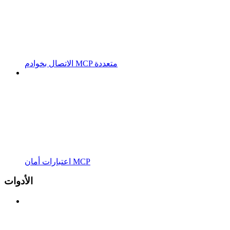
الاتصال بخوادم MCP متعددة
اعتبارات أمان MCP
الأدوات