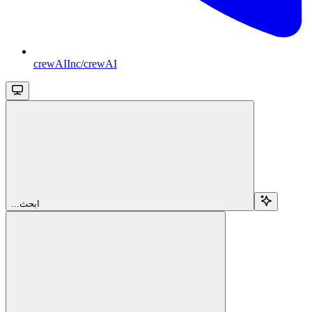
crewAIInc/crewAI
...ابحث