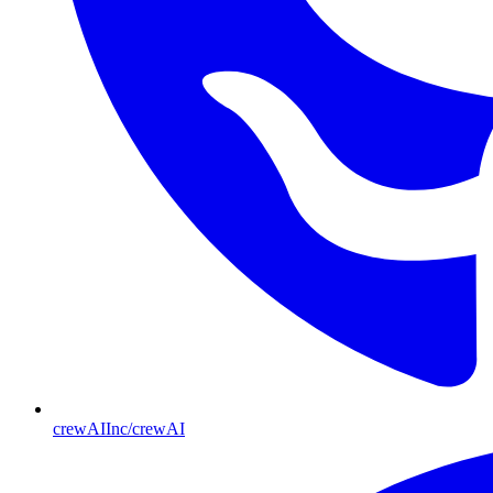
crewAIInc/crewAI