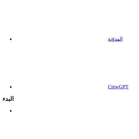
المدوّنة
CrewGPT
البدء