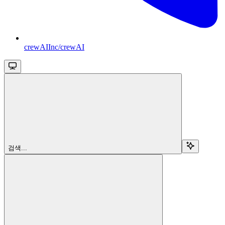
crewAIInc/crewAI
검색...