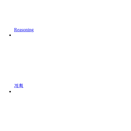
Reasoning
계획