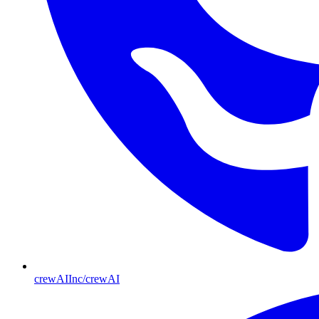
crewAIInc/crewAI