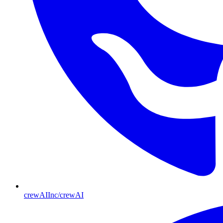
crewAIInc/crewAI