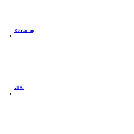
Reasoning
계획