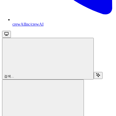
crewAIInc/crewAI
검색...