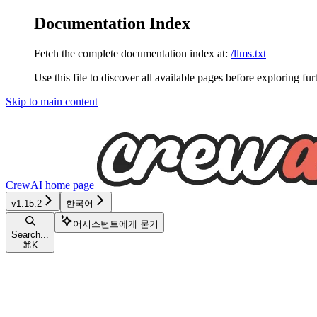
Documentation Index
Fetch the complete documentation index at:
/llms.txt
Use this file to discover all available pages before exploring fur
Skip to main content
CrewAI
home page
v1.15.2
한국어
어시스턴트에게 묻기
Search...
⌘
K