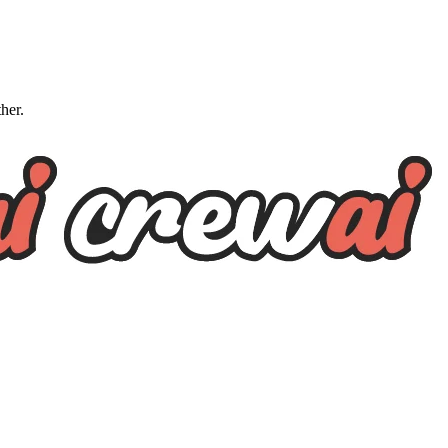
ther.