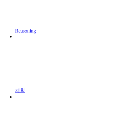
Reasoning
계획