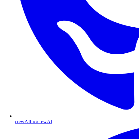
crewAIInc/crewAI