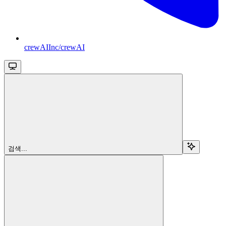
crewAIInc/crewAI
검색...