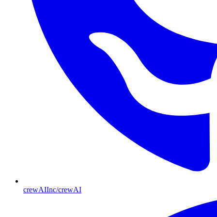
crewAIInc/crewAI