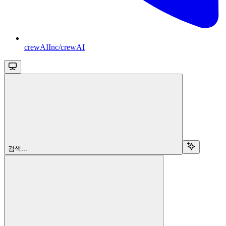
crewAIInc/crewAI
검색...