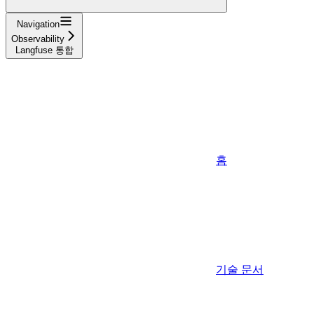
Navigation
Observability
Langfuse 통합
홈
기술 문서