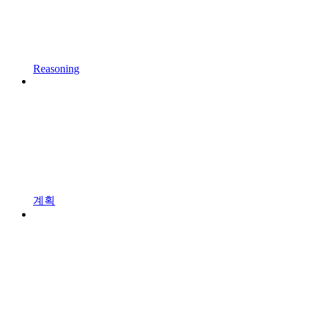
Reasoning
계획