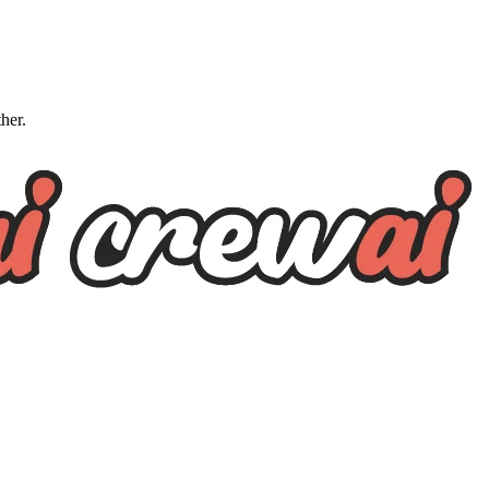
ther.