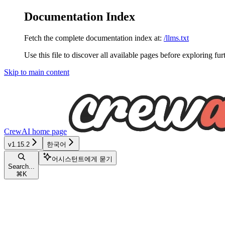
Documentation Index
Fetch the complete documentation index at:
/llms.txt
Use this file to discover all available pages before exploring fur
Skip to main content
CrewAI
home page
v1.15.2
한국어
어시스턴트에게 묻기
Search...
⌘
K