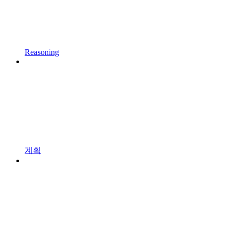
Reasoning
계획