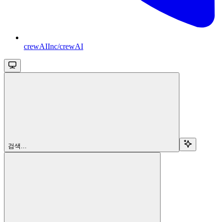
crewAIInc/crewAI
검색...