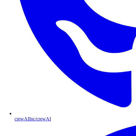
crewAIInc/crewAI