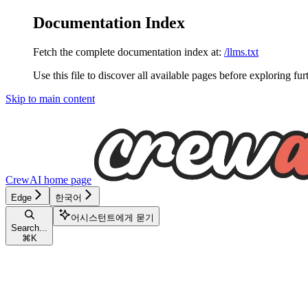
Documentation Index
Fetch the complete documentation index at:
/llms.txt
Use this file to discover all available pages before exploring fur
Skip to main content
CrewAI
home page
Edge
한국어
어시스턴트에게 묻기
Search...
⌘
K