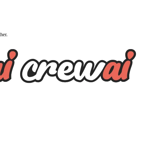
ther.