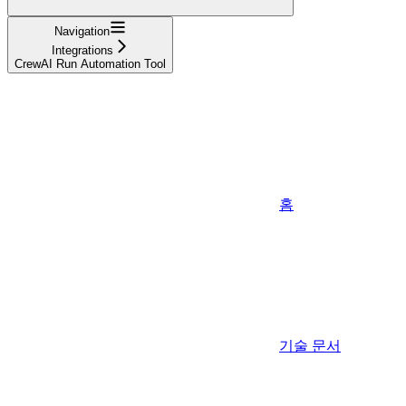
Navigation
Integrations
CrewAI Run Automation Tool
홈
기술 문서