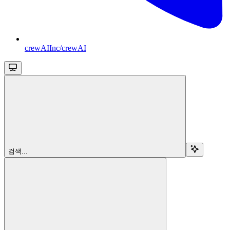
crewAIInc/crewAI
검색...