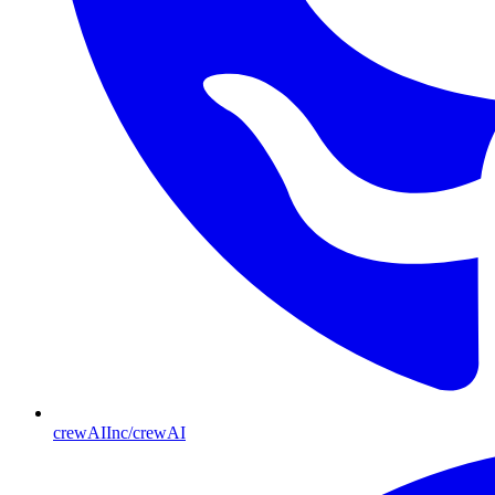
crewAIInc/crewAI