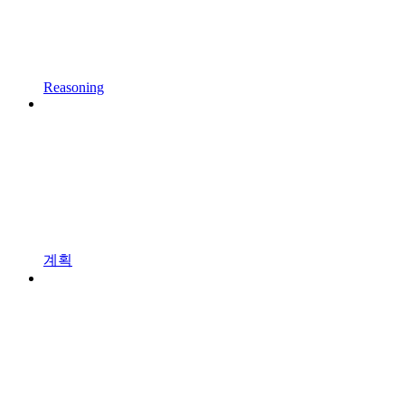
Reasoning
계획