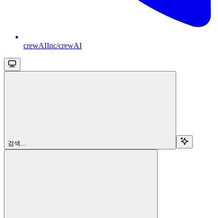
crewAIInc/crewAI
검색...