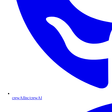
crewAIInc/crewAI