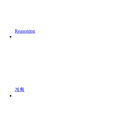
Reasoning
계획