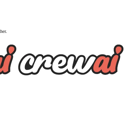
ther.