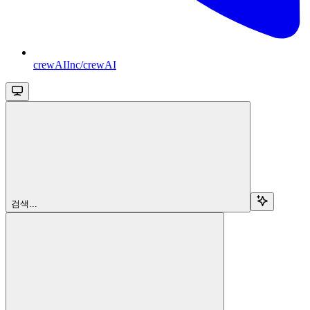
crewAIInc/crewAI
검색...