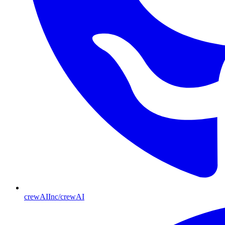
crewAIInc/crewAI