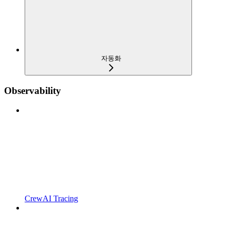
자동화
Observability
CrewAI Tracing