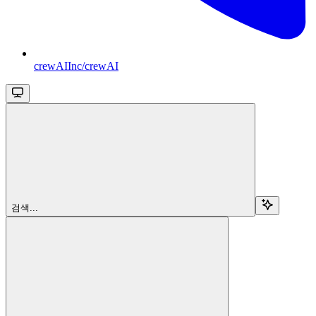
crewAIInc/crewAI
검색...