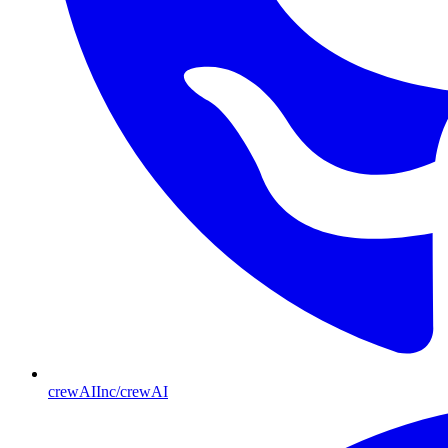
crewAIInc/crewAI