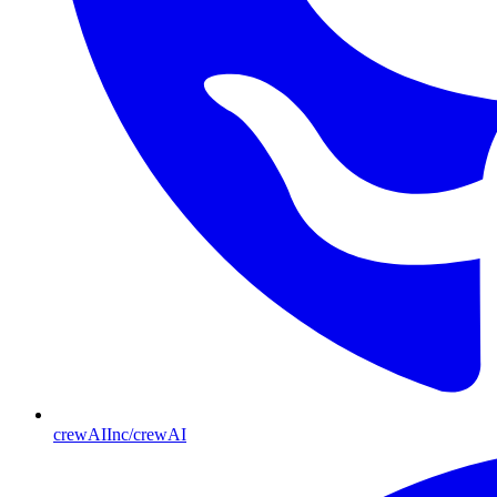
crewAIInc/crewAI