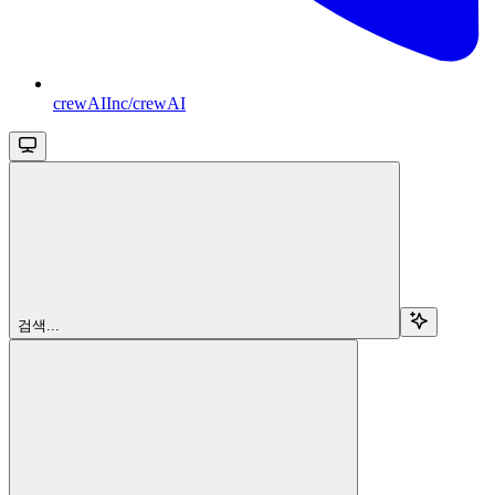
crewAIInc/crewAI
검색...