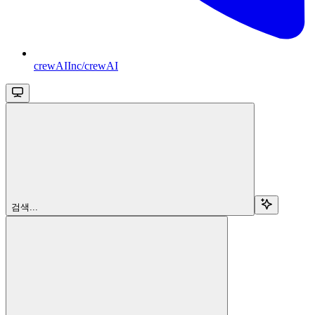
crewAIInc/crewAI
검색...