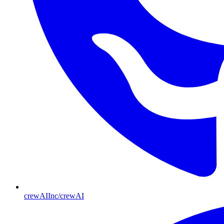
crewAIInc/crewAI