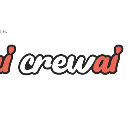
ther.