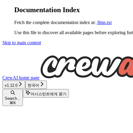
Documentation Index
Fetch the complete documentation index at:
/llms.txt
Use this file to discover all available pages before exploring fur
Skip to main content
CrewAI
home page
v1.12.0
한국어
어시스턴트에게 묻기
Search...
⌘
K