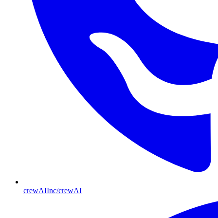
crewAIInc/crewAI