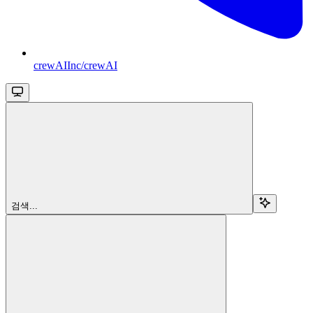
crewAIInc/crewAI
검색...