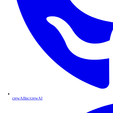
crewAIInc/crewAI