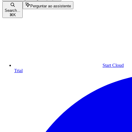
Perguntar ao assistente
Search...
⌘
K
Start Cloud
Trial