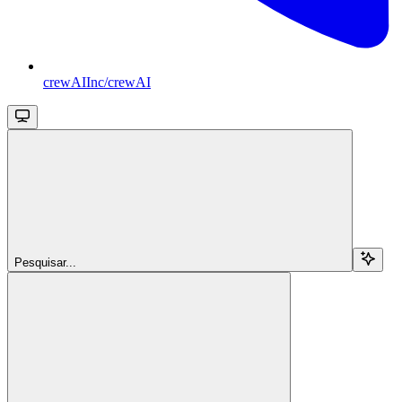
crewAIInc/crewAI
Pesquisar...