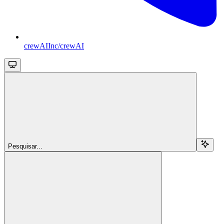
crewAIInc/crewAI
Pesquisar...