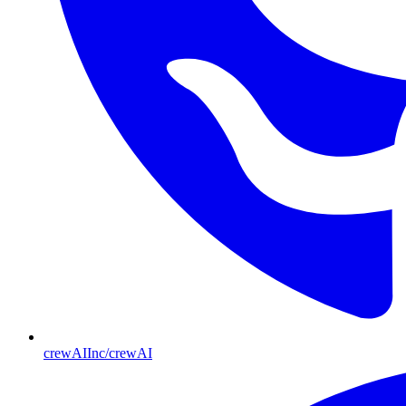
crewAIInc/crewAI