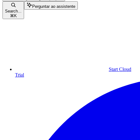
Perguntar ao assistente
Search...
⌘
K
Start Cloud
Trial