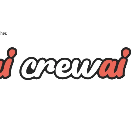
ther.