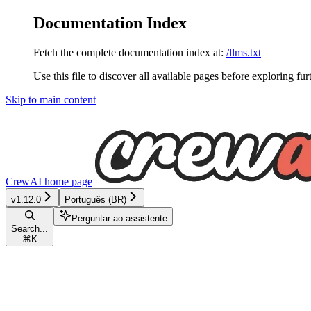
Documentation Index
Fetch the complete documentation index at:
/llms.txt
Use this file to discover all available pages before exploring fur
Skip to main content
CrewAI
home page
v1.12.0
Português (BR)
Perguntar ao assistente
Search...
⌘
K