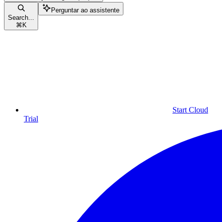
Perguntar ao assistente
Search...
⌘
K
Start Cloud
Trial