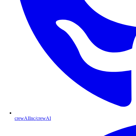
crewAIInc/crewAI