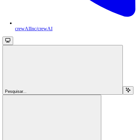
crewAIInc/crewAI
Pesquisar...