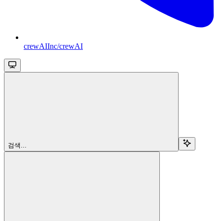
crewAIInc/crewAI
검색...