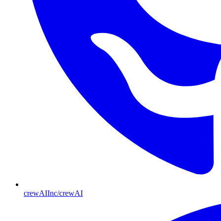
crewAIInc/crewAI