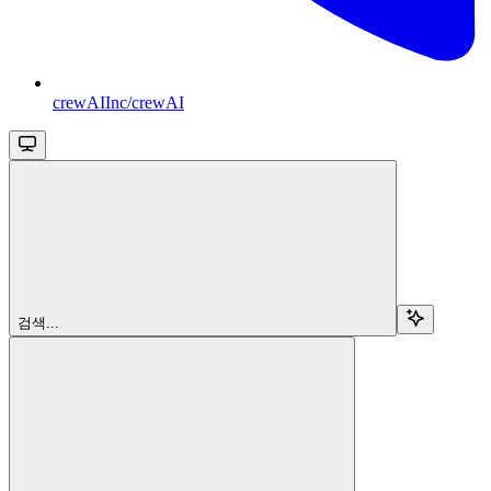
crewAIInc/crewAI
검색...