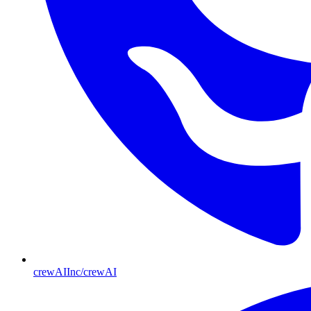
crewAIInc/crewAI