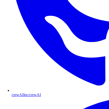
crewAIInc/crewAI