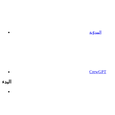
المدوّنة
CrewGPT
البدء