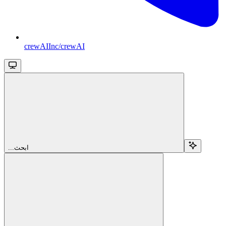
crewAIInc/crewAI
...ابحث