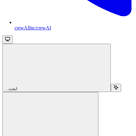
crewAIInc/crewAI
...ابحث