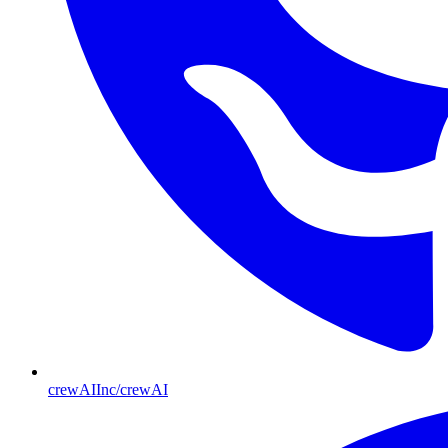
crewAIInc/crewAI