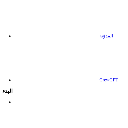
المدوّنة
CrewGPT
البدء