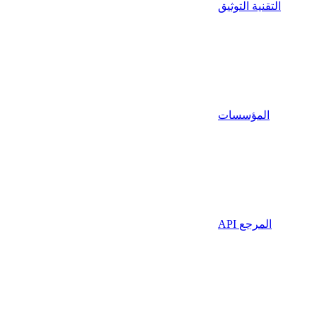
التقنية التوثيق
المؤسسات
API المرجع