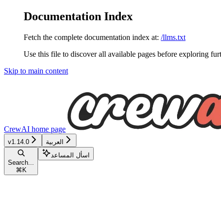
Documentation Index
Fetch the complete documentation index at:
/llms.txt
Use this file to discover all available pages before exploring fur
Skip to main content
CrewAI
home page
العربية
v1.14.0
اسأل المساعد
Search...
⌘
K