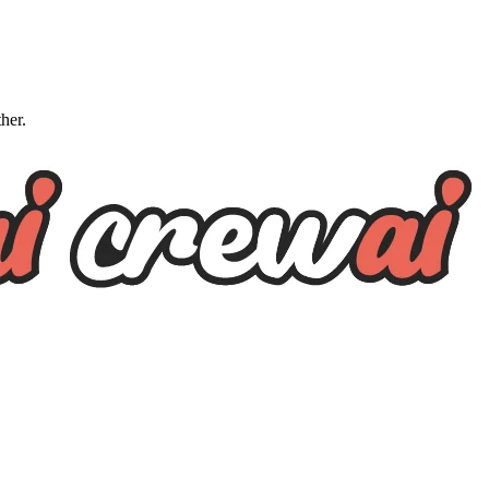
ther.