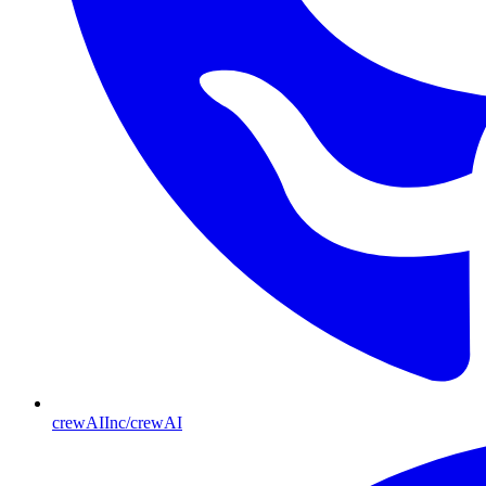
crewAIInc/crewAI