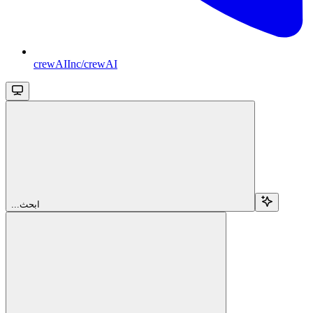
crewAIInc/crewAI
...ابحث