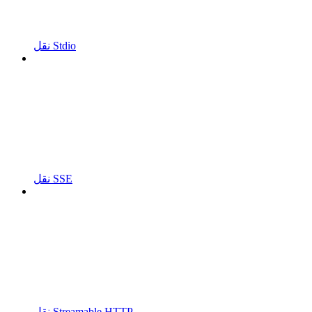
نقل Stdio
نقل SSE
نقل Streamable HTTP