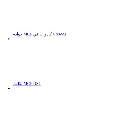
خوادم MCP كأدوات في CrewAI
تكامل MCP DSL