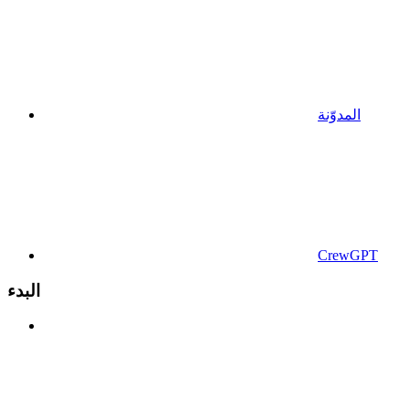
المدوّنة
CrewGPT
البدء