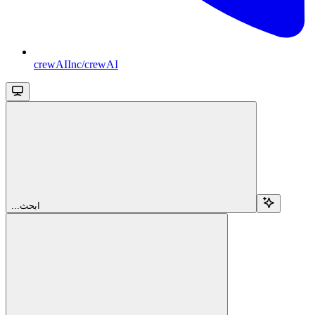
crewAIInc/crewAI
...ابحث