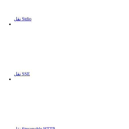
نقل Stdio
نقل SSE
نقل Streamable HTTP