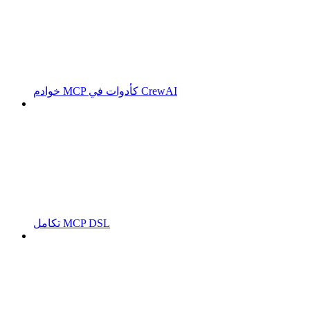
خوادم MCP كأدوات في CrewAI
تكامل MCP DSL