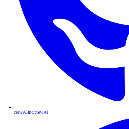
crewAIInc/crewAI