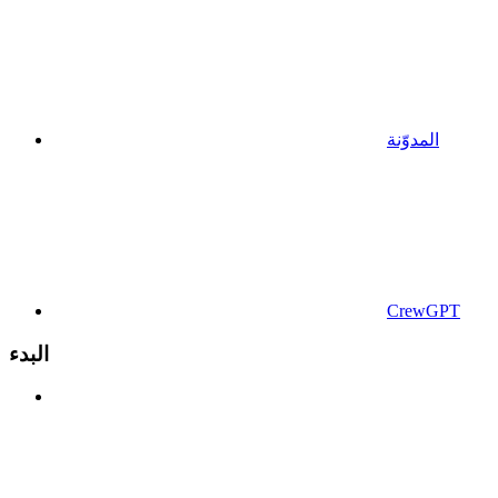
المدوّنة
CrewGPT
البدء