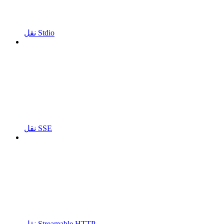
نقل Stdio
نقل SSE
نقل Streamable HTTP