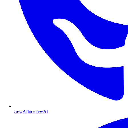
crewAIInc/crewAI