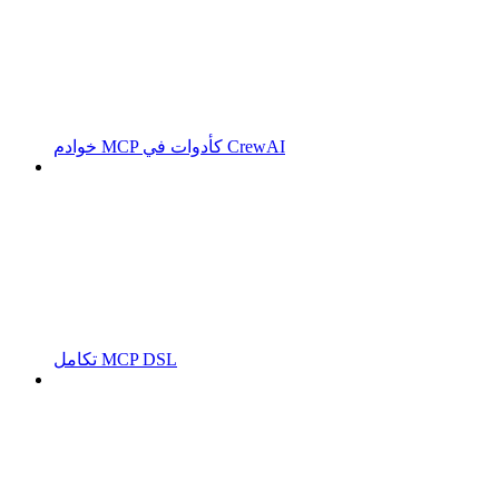
خوادم MCP كأدوات في CrewAI
تكامل MCP DSL