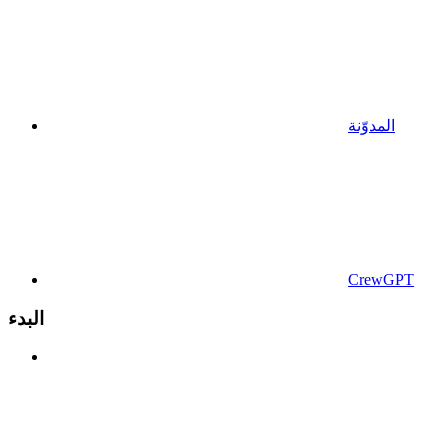
المدوّنة
CrewGPT
البدء