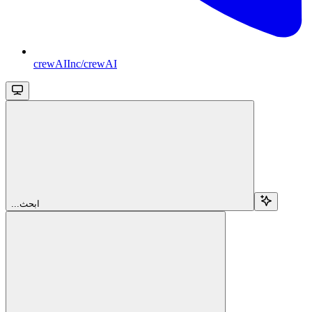
crewAIInc/crewAI
...ابحث