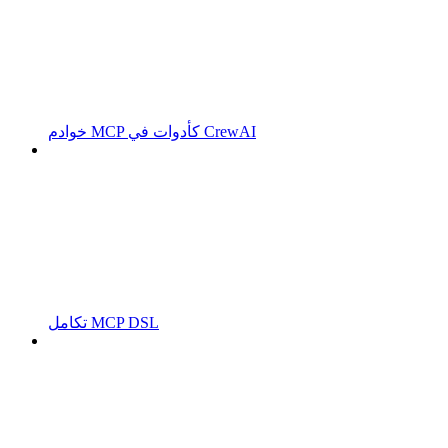
خوادم MCP كأدوات في CrewAI
تكامل MCP DSL