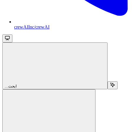
crewAIInc/crewAI
...ابحث