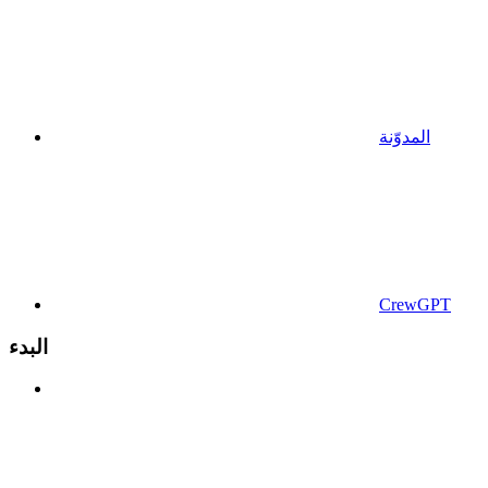
المدوّنة
CrewGPT
البدء