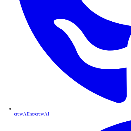
crewAIInc/crewAI