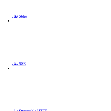
نقل Stdio
نقل SSE
نقل Streamable HTTP