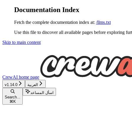
Documentation Index
Fetch the complete documentation index at:
/llms.txt
Use this file to discover all available pages before exploring fur
Skip to main content
CrewAI
home page
العربية
v1.14.0
اسأل المساعد
Search...
⌘
K