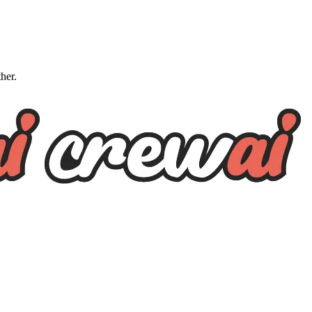
ther.