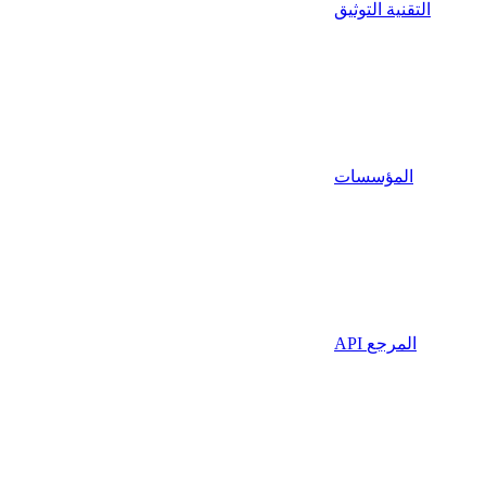
التقنية التوثيق
المؤسسات
API المرجع