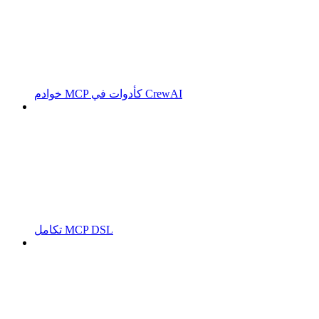
خوادم MCP كأدوات في CrewAI
تكامل MCP DSL