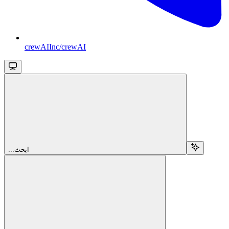
crewAIInc/crewAI
...ابحث