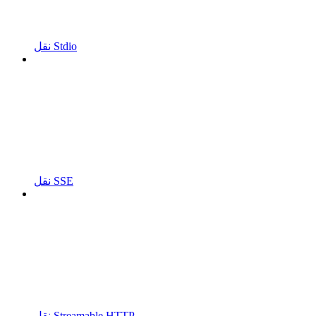
نقل Stdio
نقل SSE
نقل Streamable HTTP