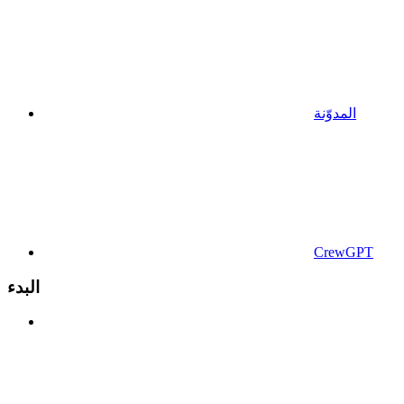
المدوّنة
CrewGPT
البدء