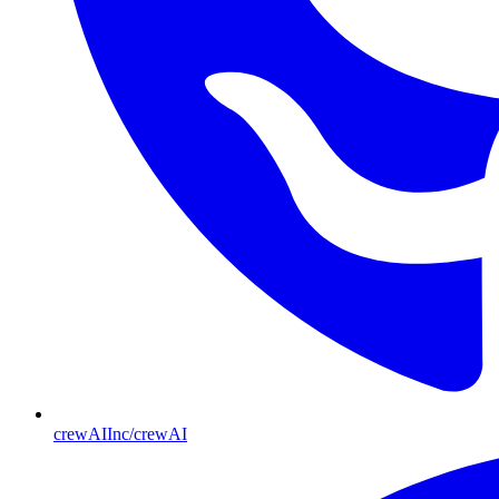
crewAIInc/crewAI