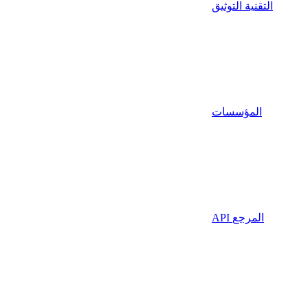
التقنية التوثيق
المؤسسات
API المرجع