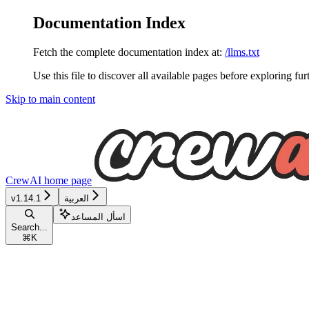
Documentation Index
Fetch the complete documentation index at:
/llms.txt
Use this file to discover all available pages before exploring fur
Skip to main content
CrewAI
home page
v1.14.1
العربية
اسأل المساعد
Search...
⌘
K