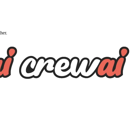
ther.