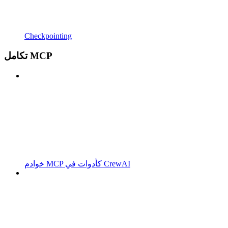
Checkpointing
تكامل MCP
خوادم MCP كأدوات في CrewAI