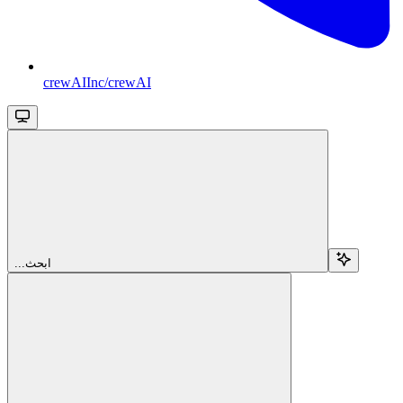
crewAIInc/crewAI
...ابحث