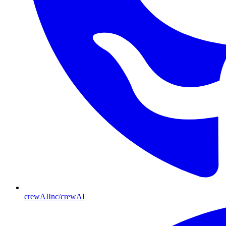
crewAIInc/crewAI