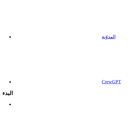
المدوّنة
CrewGPT
البدء