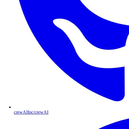
crewAIInc/crewAI