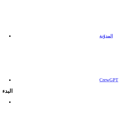
المدوّنة
CrewGPT
البدء