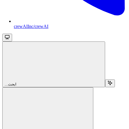
crewAIInc/crewAI
...ابحث