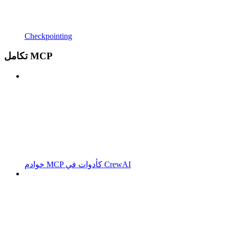
Checkpointing
تكامل MCP
خوادم MCP كأدوات في CrewAI