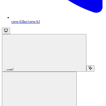
crewAIInc/crewAI
...ابحث