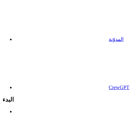
المدوّنة
CrewGPT
البدء