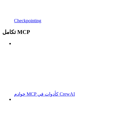
Checkpointing
تكامل MCP
خوادم MCP كأدوات في CrewAI