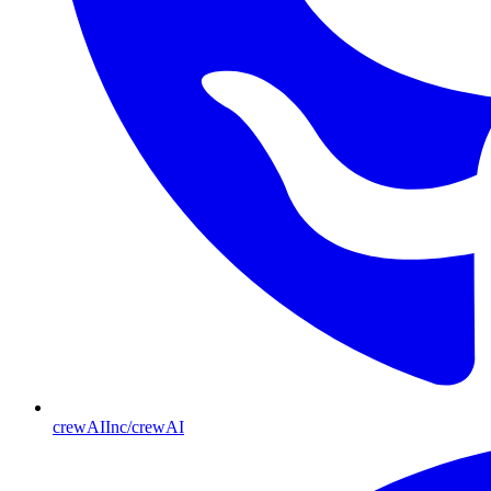
crewAIInc/crewAI