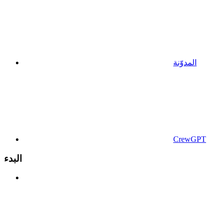
المدوّنة
CrewGPT
البدء