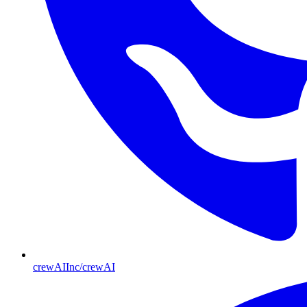
crewAIInc/crewAI