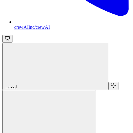
crewAIInc/crewAI
...ابحث