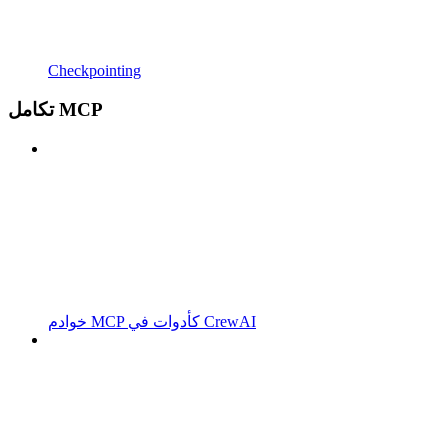
Checkpointing
تكامل MCP
خوادم MCP كأدوات في CrewAI