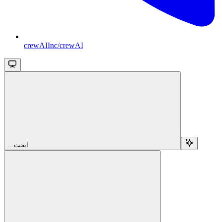
crewAIInc/crewAI
...ابحث