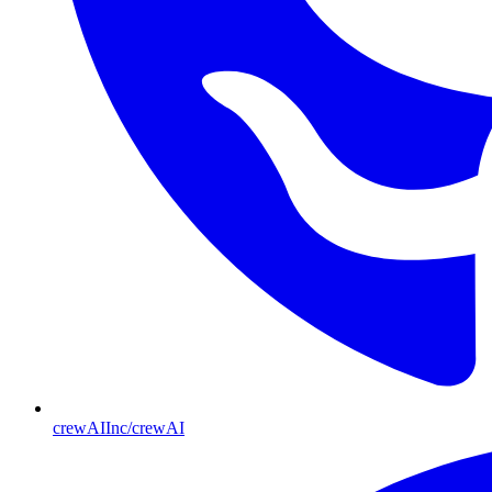
crewAIInc/crewAI