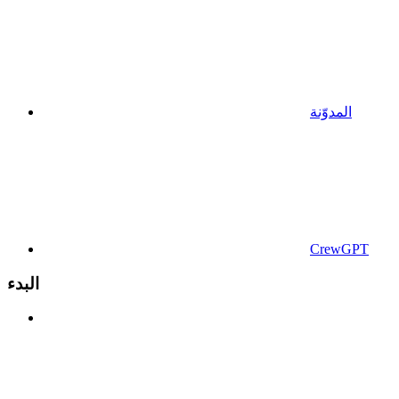
المدوّنة
CrewGPT
البدء