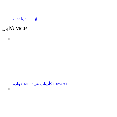
Checkpointing
تكامل MCP
خوادم MCP كأدوات في CrewAI