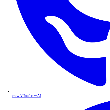
crewAIInc/crewAI