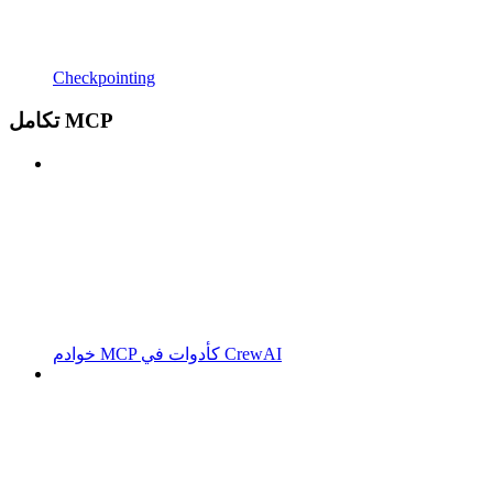
Checkpointing
تكامل MCP
خوادم MCP كأدوات في CrewAI