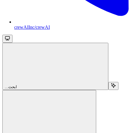
crewAIInc/crewAI
...ابحث