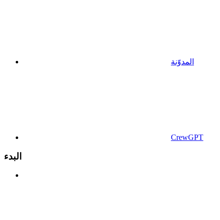
المدوّنة
CrewGPT
البدء