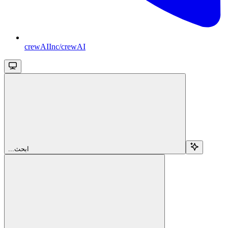
crewAIInc/crewAI
...ابحث