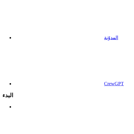
المدوّنة
CrewGPT
البدء