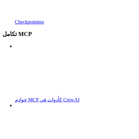
Checkpointing
تكامل MCP
خوادم MCP كأدوات في CrewAI