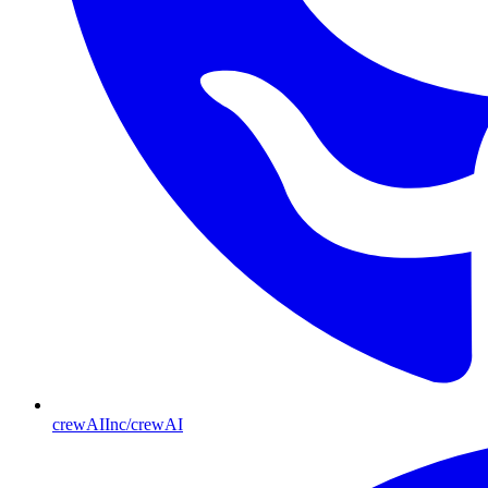
crewAIInc/crewAI