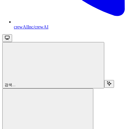
crewAIInc/crewAI
검색...