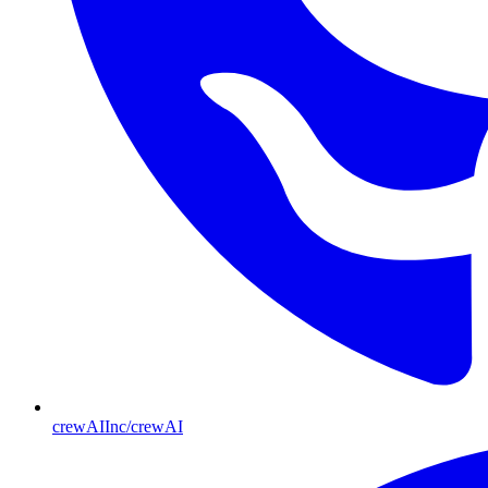
crewAIInc/crewAI