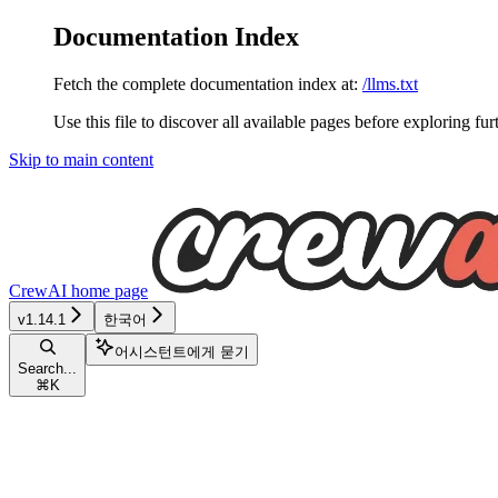
Documentation Index
Fetch the complete documentation index at:
/llms.txt
Use this file to discover all available pages before exploring fur
Skip to main content
CrewAI
home page
v1.14.1
한국어
어시스턴트에게 묻기
Search...
⌘
K