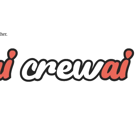
ther.